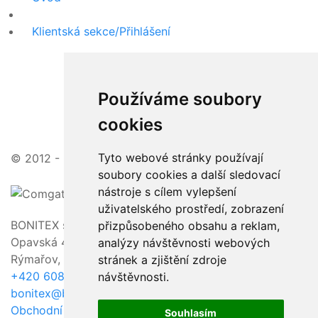
Klientská sekce/Přihlášení
Používáme soubory
cookies
Tyto webové stránky používají
© 2012 - 2026 | zajímavé ceny, vstřícný přístup
soubory cookies a další sledovací
nástroje s cílem vylepšení
uživatelského prostředí, zobrazení
BONITEX s.r.o.
přizpůsobeného obsahu a reklam,
Opavská 463/23,
analýzy návštěvnosti webových
Rýmařov, 795 01
stránek a zjištění zdroje
+420 608 011 118
návštěvnosti.
bonitex@bonitex.cz
Obchodní podmínky / GDPR
Souhlasím