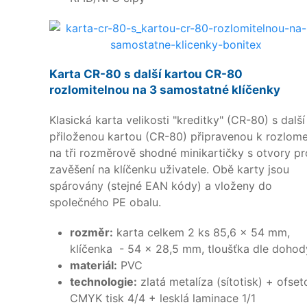
Karta CR-80 s další kartou CR-80
rozlomitelnou na 3 samostatné klíčenky
Klasická karta velikosti "kreditky" (CR-80) s další
přiloženou kartou (CR-80) připravenou k rozlome
na tři rozměrově shodné minikartičky s otvory pr
zavěšení na klíčenku uživatele. Obě karty jsou
spárovány (stejné EAN kódy) a vloženy do
společného PE obalu.
rozměr:
karta celkem 2 ks 85,6 x 54 mm,
klíčenka - 54 x 28,5 mm, tloušťka dle dohod
materiál:
PVC
technologie:
zlatá metalíza (sítotisk) + ofse
CMYK tisk 4/4 + lesklá laminace 1/1