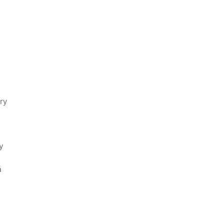
ry
y
á