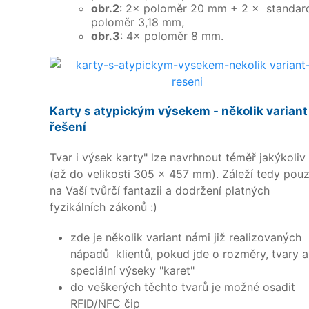
obr.2
: 2× poloměr 20 mm + 2 × standar
poloměr 3,18 mm,
obr.3
: 4× poloměr 8 mm.
Karty s atypickým výsekem - několik variant
řešení
Tvar i výsek karty" lze navrhnout téměř jakýkoliv
(až do velikosti 305 × 457 mm). Záleží tedy pou
na Vaší tvůrčí fantazii a dodržení platných
fyzikálních zákonů :)
zde je několik variant námi již realizovaných
nápadů klientů, pokud jde o rozměry, tvary a
speciální výseky "karet"
do veškerých těchto tvarů je možné osadit
RFID/NFC čip