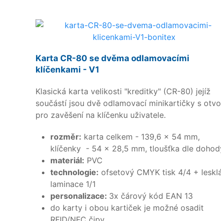
Karta CR-80 se dvěma odlamovacími
klíčenkami - V1
Klasická karta velikosti "kreditky" (CR-80) jejíž
součástí jsou dvě odlamovací minikartičky s otvo
pro zavěšení na klíčenku uživatele.
rozměr:
karta celkem - 139,6 x 54 mm,
klíčenky - 54 x 28,5 mm, tloušťka dle dohod
materiál:
PVC
technologie:
ofsetový CMYK tisk 4/4 + leskl
laminace 1/1
personalizace:
3x čárový kód EAN 13
do karty i obou kartiček je možné osadit
RFID/NFC čipy