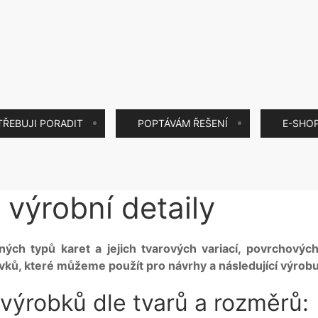
TŘEBUJI PORADIT
POPTÁVÁM ŘEŠENÍ
E-SHO
 výrobní detaily
ých typů karet a jejich tvarových variací, povrchovýc
ků, které můžeme použít pro návrhy a následující výrobu 
 výrobků dle tvarů a rozměrů: