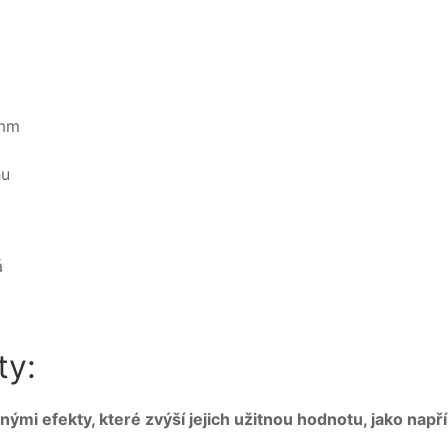
 mm
hu
á
ty:
i efekty, které zvýší jejich užitnou hodnotu, jako napří