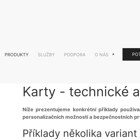
PO
PRODUKTY
SLUŽBY
PODPORA
O NÁS
Karty - technické a
Níže prezentujeme konkrétní příklady používan
personalizačních možností a bezpečnostních prv
Příklady několika variant