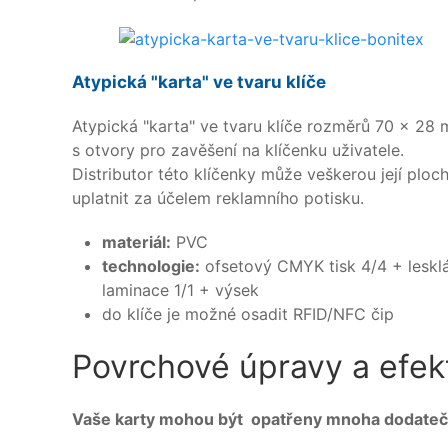
Atypická "karta" ve tvaru klíče
Atypická "karta" ve tvaru klíče rozměrů 70 x 28
s otvory pro zavěšení na klíčenku uživatele.
Distributor této klíčenky může veškerou její ploc
uplatnit za účelem reklamního potisku.
materiál:
PVC
technologie:
ofsetový CMYK tisk 4/4 + leskl
laminace 1/1 + výsek
do klíče je možné osadit RFID/NFC čip
Povrchové úpravy a efek
Vaše karty mohou být opatřeny mnoha dodatečným