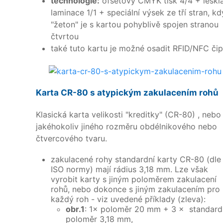
technologie:
ofsetový CMYK tisk 4/4 + leskl
laminace 1/1 + speciální výsek ze tří stran, kd
"žeton" je s kartou pohyblivě spojen stranou
čtvrtou
také tuto kartu je možné osadit RFID/NFC či
Karta CR-80 s atypickým zakulacením rohů
Klasická karta velikosti "kreditky" (CR-80) , nebo
jakéhokoliv jiného rozměru obdélnikového nebo
čtvercového tvaru.
zakulacené rohy standardní karty CR-80 (dle
ISO normy) mají rádius 3,18 mm. Lze však
vyrobit karty s jiným poloměrem zakulacení
rohů, nebo dokonce s jiným zakulacením pro
každý roh - viz uvedené příklady (zleva):
obr.1
: 1× poloměr 20 mm + 3 × standard
poloměr 3,18 mm,