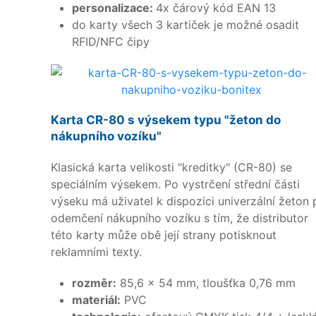
personalizace:
4x čárový kód EAN 13
do karty všech 3 kartiček je možné osadit
RFID/NFC čipy
Karta CR-80 s výsekem typu "žeton do
nákupního vozíku"
Klasická karta velikosti "kreditky" (CR-80) se
speciálním výsekem. Po vystrčení střední části
výseku má uživatel k dispozici univerzální žeton 
odemčení nákupního vozíku s tím, že distributor
této karty může obě její strany potisknout
reklamními texty.
rozměr:
85,6 x 54 mm, tloušťka 0,76 mm
materiál:
PVC