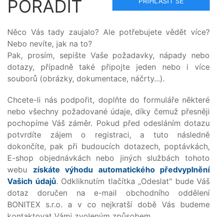
PORADIT
PŘIHLÁSIT SE
Něco Vás tady zaujalo? Ale potřebujete vědět více?
Nebo nevíte, jak na to?
Pak, prosím, sepište Vaše požadavky, nápady nebo
dotazy, případně také připojte jeden nebo i více
souborů (obrázky, dokumentace, náčrty...).
Chcete-li nás podpořit, doplňte do formuláře některé
nebo všechny požadované údaje, díky čemuž přesněji
pochopíme Váš záměr. Pokud před odesláním dotazu
potvrdíte zájem o registraci, a tuto následně
dokončíte, pak při budoucích dotazech, poptávkách,
E-shop objednávkách nebo jiných službách tohoto
webu
získáte výhodu automatického předvyplnění
Vašich údajů
. Odkliknutím tlačítka „Odeslat" bude Váš
dotaz doručen na e-mail obchodního oddělení
BONITEX s.r.o. a v co nejkratší době Vás budeme
kontaktovat Vámi zvoleným způsobem.