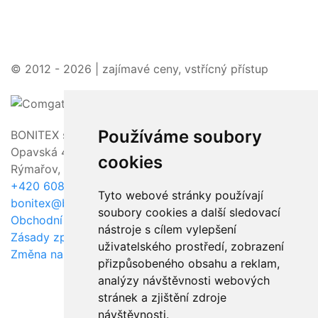
© 2012 - 2026 | zajímavé ceny, vstřícný přístup
Používáme soubory
BONITEX s.r.o.
Opavská 463/23,
cookies
Rýmařov, 795 01
+420 608 011 118
Tyto webové stránky používají
bonitex@bonitex.cz
soubory cookies a další sledovací
Obchodní podmínky / GDPR
nástroje s cílem vylepšení
Zásady zpracování souborů cookie
uživatelského prostředí, zobrazení
Změna nastavení cookie
přizpůsobeného obsahu a reklam,
analýzy návštěvnosti webových
stránek a zjištění zdroje
návštěvnosti.