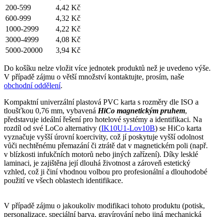
200-599
4,42 Kč
600-999
4,32 Kč
1000-2999
4,22 Kč
3000-4999
4,08 Kč
5000-20000
3,94 Kč
Do košíku nelze vložit více jednotek produktů než je uvedeno výše.
V případě zájmu o větší množství kontaktujte, prosím, naše
obchodní oddělení
.
Kompaktní univerzální plastová PVC karta s rozměry dle ISO a
tloušťkou 0,76 mm, vybavená
HiCo magnetickým pruhem
,
představuje ideální řešení pro hotelové systémy a identifikaci. Na
rozdíl od své LoCo alternativy (
IK10U1-Lov10B
) se HiCo karta
vyznačuje vyšší úrovní koercivity, což jí poskytuje vyšší odolnost
vůči nechtěnému přemazání či ztrátě dat v magnetickém poli (např.
v blízkosti infukčních motorů nebo jiných zařízení). Díky lesklé
laminaci, je zajištěna její dlouhá životnost a zároveň estetický
vzhled, což ji činí vhodnou volbou pro profesionální a dlouhodobé
použití ve všech oblastech identifikace.
V případě zájmu o jakoukoliv modifikaci tohoto produktu (potisk,
personalizace, speciální barva, gravírování nebo jiná mechanická