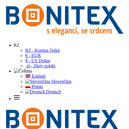
Kč
Kč - Koruna česká
€ - EUR
$ - US Dollar
zł - Złoty polski
English
Slovenčina
Polski
Deutsch