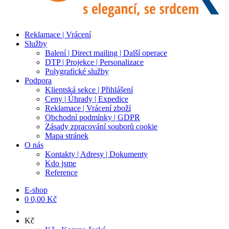
Reklamace | Vrácení
Služby
Balení | Direct mailing | Další operace
DTP | Projekce | Personalizace
Polygrafické služby
Podpora
Klientská sekce | Přihlášení
Ceny | Úhrady | Expedice
Reklamace | Vrácení zboží
Obchodní podmínky | GDPR
Zásady zpracování souborů cookie
Mapa stránek
O nás
Kontakty | Adresy | Dokumenty
Kdo jsme
Reference
E-shop
0
0,00 Kč
Kč