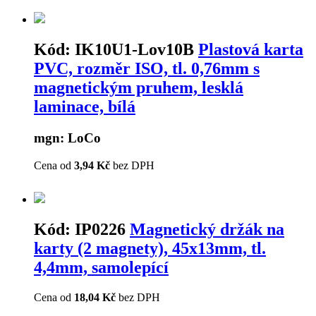
Kód:
IK10U1-Lov10B
Plastová karta
PVC, rozměr ISO, tl. 0,76mm s
magnetickým pruhem, lesklá
laminace, bílá
mgn: LoCo
Cena od
3,94 Kč
bez DPH
Kód:
IP0226
Magnetický držák na
karty (2 magnety), 45x13mm, tl.
4,4mm, samolepící
Cena od
18,04 Kč
bez DPH