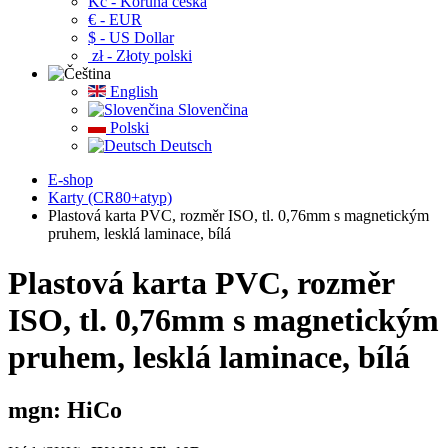
Kč - Koruna česká
€ - EUR
$ - US Dollar
zł - Złoty polski
English
Slovenčina
Polski
Deutsch
E-shop
Karty (CR80+atyp)
Plastová karta PVC, rozměr ISO, tl. 0,76mm s magnetickým
pruhem, lesklá laminace, bílá
Plastová karta PVC, rozměr
ISO, tl. 0,76mm s magnetickým
pruhem, lesklá laminace, bílá
mgn: HiCo