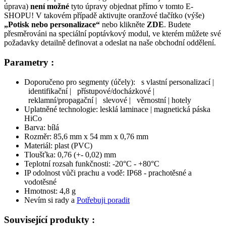
úprava)
není možné
tyto úpravy objednat přímo v tomto E-
SHOPU! V takovém případě aktivujte oranžové tlačítko (výše)
„Potisk nebo personalizace“
nebo klikněte
Z
D
E
. Budete
přesměrováni na speciální poptávkový modul, ve kterém můžete své
požadavky detailně definovat a odeslat na naše obchodní oddělení.
Parametry :
Doporučeno pro segmenty (účely):
s vlastní personalizací
|
identifikační
|
přístupové/docházkové
|
reklamní/propagační
|
slevové
|
věrnostní
|
hotely
Uplatněné technologie:
lesklá laminace
|
magnetická páska
HiCo
Barva:
bílá
Rozměr:
85,6 mm x 54 mm x 0,76 mm
Materiál:
plast (PVC)
Tloušťka:
0,76 (+- 0,02) mm
Teplotní rozsah funkčnosti:
-20°C - +80°C
IP odolnost vůči prachu a vodě:
IP68 - prachotěsné a
vodotěsné
Hmotnost:
4,8 g
Nevím si rady a
Potřebuji poradit
Související produkty :