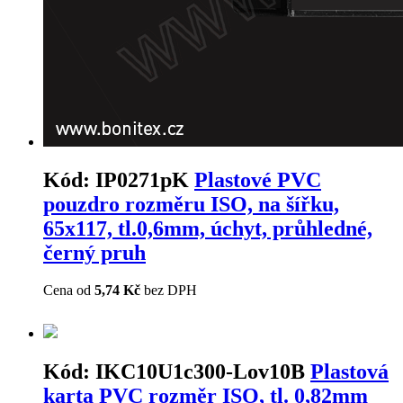
Kód:
IP0271pK
Plastové PVC
pouzdro rozměru ISO, na šířku,
65x117, tl.0,6mm, úchyt, průhledné,
černý pruh
Cena od
5,74 Kč
bez DPH
Kód:
IKC10U1c300-Lov10B
Plastová
karta PVC rozměr ISO, tl. 0,82mm