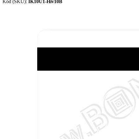
Kód (SKU):
IK10U1-Hiv10B