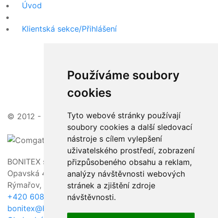
Úvod
Klientská sekce/Přihlášení
Používáme soubory
cookies
Tyto webové stránky používají
© 2012 - 2026 | zajímavé ceny, vstřícný přístup
soubory cookies a další sledovací
nástroje s cílem vylepšení
uživatelského prostředí, zobrazení
BONITEX s.r.o.
přizpůsobeného obsahu a reklam,
Opavská 463/23,
analýzy návštěvnosti webových
Rýmařov, 795 01
stránek a zjištění zdroje
+420 608 011 118
návštěvnosti.
bonitex@bonitex.cz