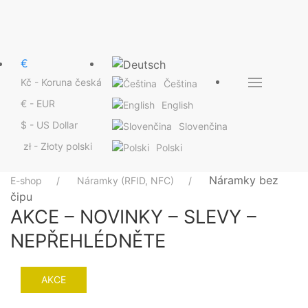
€
Kč - Koruna česká
Čeština
€ - EUR
English
$ - US Dollar
Slovenčina
zł - Złoty polski
Polski
Náramky bez
E-shop
Náramky (RFID, NFC)
čipu
AKCE – NOVINKY – SLEVY –
NEPŘEHLÉDNĚTE
AKCE