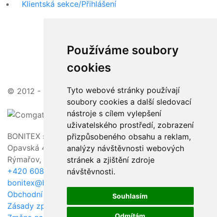
Klientská sekce/Přihlášení
Používáme soubory
cookies
Tyto webové stránky používají
© 2012 - 2026 | zajímavé ceny, vstřícný přístup
soubory cookies a další sledovací
nástroje s cílem vylepšení
uživatelského prostředí, zobrazení
BONITEX s.r.o.
přizpůsobeného obsahu a reklam,
Opavská 463/23,
analýzy návštěvnosti webových
Rýmařov, 795 01
stránek a zjištění zdroje
+420 608 011 118
návštěvnosti.
bonitex@bonitex.cz
Obchodní podmínky / GDPR
Souhlasím
Zásady zpracování souborů cookie
Odmítám